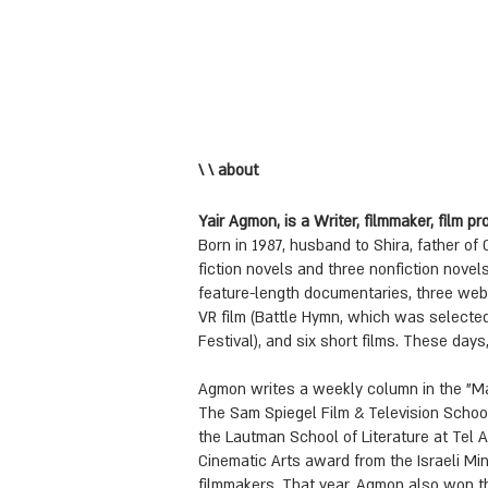
\ \ about
Yair Agmon, is a Writer, filmmaker, film p
Born in 1987, husband to Shira, father o
fiction novels and three nonfiction nove
feature-length documentaries, three web 
VR film (Battle Hymn, which was selected
Festival), and six short films. These days
Agmon writes a weekly column in the "M
The Sam Spiegel Film & Television Scho
the Lautman School of Literature at Tel 
Cinematic Arts award from the Israeli Min
filmmakers. That year, Agmon also won th