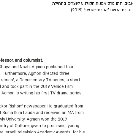
ביב. חתן פרס אמנות הקולנוע ליוצרים בתחילת
rofessor, and columnist.
f Chaya and Noah. Agmon published four
ls. Furthermore, Agmon directed three
series', a Documentary TV series, a short
 and took part in the 2019 Venice Film
, Agmon is writing his first TV drama series.
akor Rishon" newspaper. He graduated from
ol Suma Kum Lauda and received an MA from
Aviv University. Agmon won the 2019
istry of Culture, given to promising, young
e Israeli television Academy Awards, for his