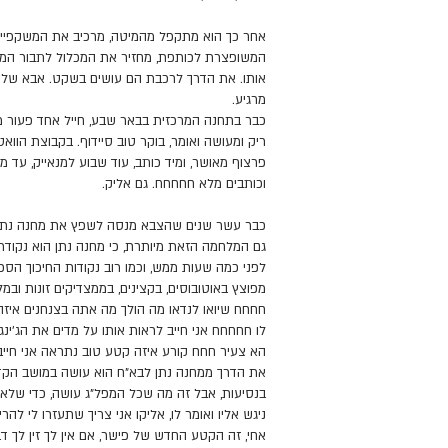
אחר כך הוא מתקפל מהמיטה, מרכיב את המשקפיים
המשופצרת לכותפת, מחזיר את המכלול לתבור המזו
אותו. את הדרך לרכבת הם עושים בשקט. אבא של אלי
מרגיע.
כבר בתחנה המרכזית בבאר שבע, חייל אחד פעור מהפ
ריק ומעושה ואומר, בוקר טוב סיידוף. בקבוצת הו
פרצוף מאושר, ומיד כותב, עוד שבוע למנאייק, עד מ
וכותבים מלא חחחחח. גם אליק.
כבר עשר שנים שהצבא מנסה לשפץ את מחנה נתן, להפ
גם המלחמה הזאת מיותרת, כי מחנה נתן הוא נקודת
לפני כמה שעות ממש, וכמו רוב נקודות החיכוך הסכיזו
מפוצץ באוטובוסים, בקצינים, בממצדיקים זונות וב
חחחח שיואו לנדאו מה הולך מה אתה בצנחנים איזה
לו חחחחח אני חייב לראות אותו על מדים את הג'ינ
הא צעיר חחח קורע איזה קטע טוב נתראה אני חייב לע
את הדרך ממחנה נתן לבא"ח הוא עושה במושב הקדמי
בנסיעות, אבל זה מה שכל המפל"ג עושה, כדי שלא י
ניגש אליו ואומר לו, אליקו אני צריך שתעזרו לי להר
אחי, זה הקטע החדש של פישר, אם אין לך זין לך ד