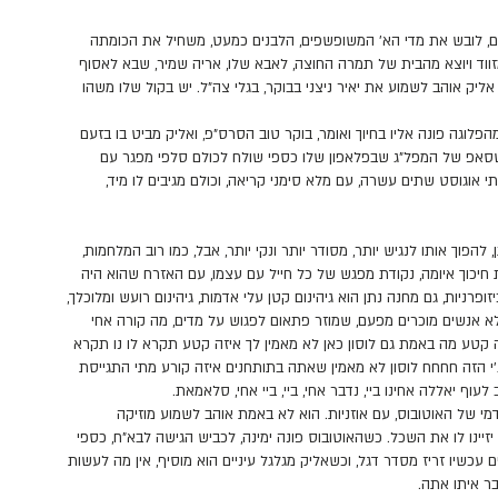
, לובש את מדי הא' המשופשפים, הלבנים כמעט, משחיל את הכומתה
וד ויוצא מהבית של תמרה החוצה, לאבא שלו, אריה שמיר, שבא לאסוף
ק אוהב לשמוע את יאיר ניצני בבוקר, בגלי צה"ל. יש בקול שלו משהו
לוגה פונה אליו בחיוך ואומר, בוקר טוב הסרס"פ, ואליק מביט בו בזעם
ואטסאפ של המפל"ג שבפלאפון שלו כספי שולח לכולם סלפי מפגר עם
תי אוגוסט שתים עשרה, עם מלא סימני קריאה, וכולם מגיבים לו מיד,
וך אותו לנגיש יותר, מסודר יותר ונקי יותר, אבל, כמו רוב המלחמות,
 חיכוך איומה, נקודת מפגש של כל חייל עם עצמו, עם האזרח שהוא היה
פרניות, גם מחנה נתן הוא גיהינום קטן עלי אדמות, גיהינום רועש ומלוכלך,
מלא אנשים מוכרים מפעם, שמוזר פתאום לפגוש על מדים, מה קורה אחי
 קטע מה באמת גם לוסון כאן לא מאמין לך איזה קטע תקרא לו נו תקרא
ג'י הזה חחחח לוסון לא מאמין שאתה בתותחנים איזה קורע מתי התגייסת
וף יאללה אחינו ביי, נדבר אחי, ביי, ביי אחי, סלאמאת.
 של האוטובוס, עם אוזניות. הוא לא באמת אוהב לשמוע מוזיקה
זיינו לו את השכל. כשהאוטובוס פונה ימינה, לכביש הגישה לבא"ח, כספי
ים עכשיו זריז מסדר דגל, וכשאליק מגלגל עיניים הוא מוסיף, אין מה לעשות
בר איתו אתה.