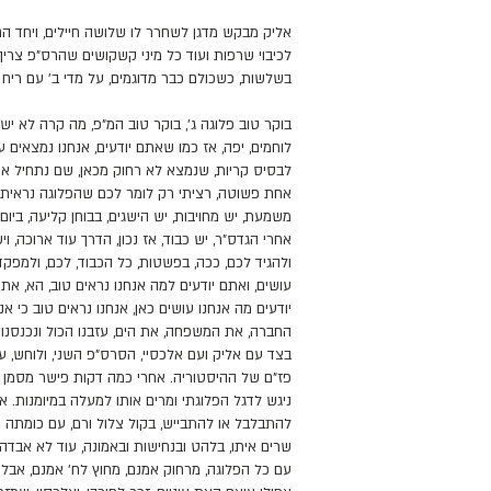
אליק מבקש מדגן לשחרר לו שלושה חיילים, ויחד ה
לכיבוי שרפות ועוד כל מיני קשקושים שהרס"פ צר
בשלשות, כשכולם כבר מדוגמים, על מדי ב' עם ריח 
בוקר טוב פלוגה ג', בוקר טוב המ"פ, מה קרה לא ישנ
לוחמים, יפה, אז כמו שאתם יודעים, אנחנו נמצאים ע
לבסיס קריות, שנמצא לא רחוק מכאן, שם נתחיל א
אחת פשוטה, רציתי רק לומר לכם שהפלוגה נראית טו
משמעת, יש מחויבות, יש הישגים, בבוחן קליעה, ביום
אחרי הגדס"ר, יש כבוד, אז נכון, הדרך עוד ארוכה, 
ולהגיד לכם, ככה, בפשטות, כל הכבוד, לכם, ולמפקד
עושים, ואתם יודעים למה אנחנו נראים טוב, הא, אתם 
יודעים מה אנחנו עושים כאן, אנחנו נראים טוב כי
החברה, את המשפחה, את הים, עזבנו הכול ונכנסנו 
בצד עם אליק ועם אלכסיי, הסרס"פ השני, ולוחש, ע
פז"ם של ההיסטוריה. אחרי כמה דקות פישר מסמן 
ניגש לדגל הפלוגתי ומרים אותו למעלה במיומנות. 
להתבלבל או להתבייש, בקול צלול ורם, עם כומתה 
שרים איתו, בלהט ובנחישות ובאמונה, עוד לא אבדה 
עם כל הפלוגה, מרחוק אמנם, מחוץ לח' אמנם, אבל ע