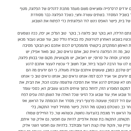
ם יורדים לרס"פייה ומוציאים משם מעמד מתכת לדגלים של הפלוגה, מטף
יך בשביל המסדר. בשתים עשרה וחצי, כשכל הפלוגה כבר מסודרת
של בית, פישר האפס ניגש לח' הפלוגתית כדי לפתוח את השבוע.​
תם הלילה, הא, בוקר טוב פלוגה ג', בוקר טוב המ"פ, או, יפה, ככה נשמעים
כשיו בשבוע האחרון לטירונות, פה בבא"ח נח"ל טוב, עוד שבוע נעבור מכאן
ת האימון המתקדם, ביקשתי מהמפקדים לכנס אתכם כאן הבוקר מסיבה
ב, מה זה הפלוגה נראית טוב, אתם נראים טוב, טוב מאוד אפילו, יש
 ספורט, וסחה על סרוסי, יש ראבאק, יש מקצועיות, מקום שני בבוחן פלוגה,
ויש לנו עוד הרבה לעבור ביחד, אבל חשוב לי עכשיו לעצור אתכם לרגע
ים שלכם, כמובן, שעושים איתכם עבודה מעולה, כי הם יודעים מה הם
יודעים, אני אגיד לכם למה אנחנו נראים טוב, אנחנו נראים טוב כי אנחנו
 אנחנו לא שוכחים לרגע אחד את הסיבה שלשמה עזבנו הכול, את הבית, את
למקום המופרע הזה, לזחול בתוך שיחים ולנכש עשבים, הא, כספי עומד
וד שבוע אחי, עוד שבוע וכל הזיוני שכל האלה של השמן הזה עפים לפח
עם היד לכספי, שעוטה פרצוף רציני, מסדר את הכומתה על הראש, ואז
אחר כך, כשכולם בשקט מול הדגל, פישר מתחיל לשיר התקווה, בלי
על הראש ויד מונפת בהצדעה נחושה, וכשהוא שר, כל החיילים שמולו
תקוותנו, התקווה בת שנות אלפיים, להיות עם חופשי, גם אליק שר איתם,
דיין שר, והקול שלו קצת רועד ומבולבל. בלהיות עם חופשי השני אליק