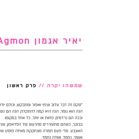
יאיר אגמון Yair Agmon
שמשהו יקרה //
פרק ראשון
״סקס זה דבר עלוב וצפוי ואפור ומתבקש, וכולם יודע
הנה הוא גומר, הנה היא קמה להתקלח, הנה הם נשכ
וככה הם נרדמים, פחות או יותר, כל אחד במקומו.
בבוקר, כשהם מתעוררים מהרעש של הפלאפון, שניה
האצבע. מדי פעם תמרה מצחקקת מאיזה פוסט שנון ש
ואומר, נחמד, וואלה נחמד.