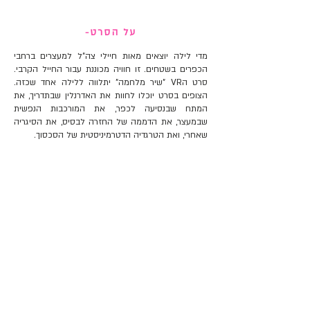
על הסרט-
מדי לילה יוצאים מאות חיילי צה"ל למעצרים ברחבי
הכפרים בשטחים. זו חוויה מכוננת עבור החייל הקרבי.
סרט הVR "שיר מלחמה" יתלווה ללילה אחד שכזה.
הצופים בסרט יוכלו לחוות את האדרנלין שבתדריך, את
המתח שבנסיעה לכפר, את המורכבות הנפשית
שבמעצר, את הדממה של החזרה לבסיס, את הסיגריה
שאחרי, ואת הטרגדיה הדטרמיניסטית של הסכסוך.
השתתף בפסטיבל ונציה 2019
השתתף בפסטיבל TOKYO FILMeX
פסטיבל Ji.hlava בפראג