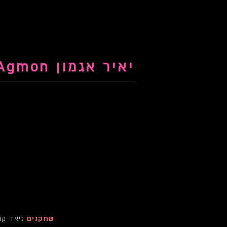
יאיר אגמון Yair Agmon
שחקנים
זיאד קו