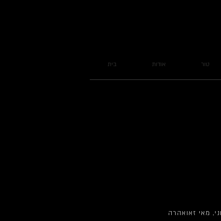
טור
אודות
בית
ני, מאי זאואהרה