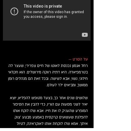
על הסרט —
רחל אגמון נכנסת לאוטו של חיים צפרירי, שעצר לה
בטרמפיאדה. היא דתיה רווקה מירושלים. הוא חקלאי
חילוני, נשוי, אבא לשישה. ובכל זאת הם מנהלים רומן
ממושך, ומביאים ילד לעולם.
שלושים שנים אחר כך, בצעד מטופש להפליא, יוצא
יאיר לשני מסעות עם הוריו, כדי להבין את הסיפור
המופרע שהעניק לו את חייו. אבא שלו לוקח אותו
להפלגת שעשועים קרקסית באמצע מבצע 'צוק
איתן'. אמא שלו לוקחת אותו לאוקראינה, לטיול
מאורגן של אשכנזים 'בעקבות הסופרים העבריים