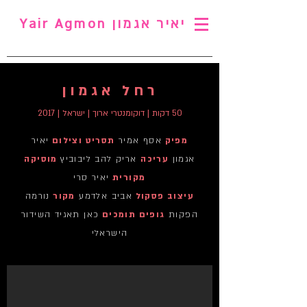
יאיר אגמון Yair Agmon
רחל אגמון
50 דקות | דוקומנטרי ארוך | ישראל | 2017
מפיק
אסף אמיר
תסריט וצילום
יאיר
אגמון
עריכה
אריק להב ליבוביץ
מוסיקה
מקורית
יאיר סרי
עיצוב פסקול
אביב אלדמע
מקור
נורמה
הפקות
גופים תומכים
כאן תאגיד השידור
הישראלי